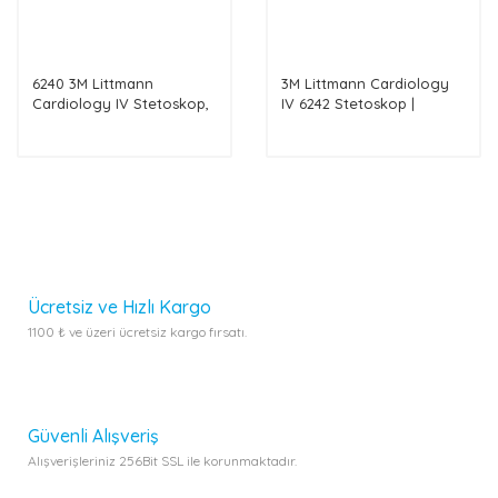
6240 3M Littmann
3M Littmann Cardiology
Cardiology IV Stetoskop,
IV 6242 Stetoskop |
Siyah Hortum Parlak
Lacivert Hortum
Gökkuşağı Çan
Ücretsiz ve Hızlı Kargo
1100 ₺ ve üzeri ücretsiz kargo fırsatı.
Güvenli Alışveriş
Alışverişleriniz 256Bit SSL ile korunmaktadır.