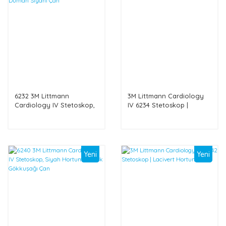
6232 3M Littmann
3M Littmann Cardiology
Cardiology IV Stetoskop,
IV 6234 Stetoskop |
Siyah Hortum, Duman
Karayip Mavisi Hortum
Siyahı Çan
Yeni
Yeni