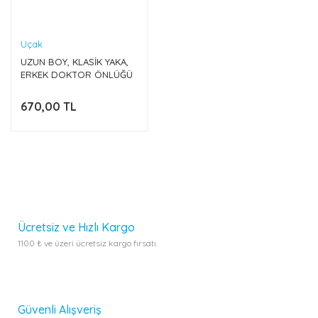
UCU (ZEYTİN)
Uçak
UZUN BOY, KLASİK YAKA,
ERKEK DOKTOR ÖNLÜĞÜ
670,00 TL
Ücretsiz ve Hızlı Kargo
1100 ₺ ve üzeri ücretsiz kargo fırsatı.
Güvenli Alışveriş