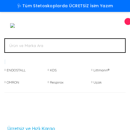
🩺 Tüm Stetoskoplarda ÜCRETSİZ İsim Yazım
ENDOSTALL
KDS
Littmann®
OMRON
Respirox
Uçak
Ücretsiz ve Hızlı Kargo