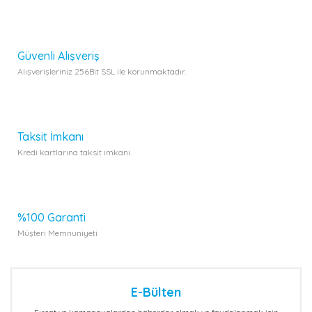
Bu ürüne benzer farklı alternatifler olmalı.
Güvenli Alışveriş
Alışverişleriniz 256Bit SSL ile korunmaktadır.
Gönder
Taksit İmkanı
Kredi kartlarına taksit imkanı.
%100 Garanti
Müşteri Memnuniyeti
E-Bülten