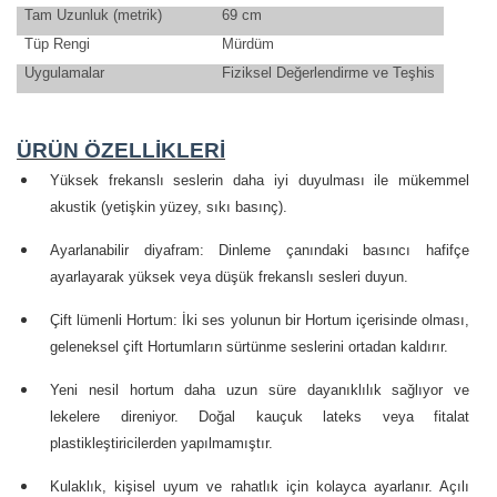
Tam Uzunluk (metrik)
69 cm
Tüp Rengi
Mürdüm
Uygulamalar
Fiziksel Değerlendirme ve Teşhis
ÜRÜN ÖZELLİKLERİ
Yüksek frekanslı seslerin daha iyi duyulması ile mükemmel
akustik (yetişkin yüzey, sıkı basınç).
Ayarlanabilir diyafram: Dinleme çanındaki basıncı hafifçe
ayarlayarak yüksek veya düşük frekanslı sesleri duyun.
Çift lümenli Hortum: İki ses yolunun bir Hortum içerisinde olması,
geleneksel çift Hortumların sürtünme seslerini ortadan kaldırır.
Yeni nesil hortum daha uzun süre dayanıklılık sağlıyor ve
lekelere direniyor. Doğal kauçuk lateks veya fitalat
plastikleştiricilerden yapılmamıştır.
Kulaklık, kişisel uyum ve rahatlık için kolayca ayarlanır. Açılı