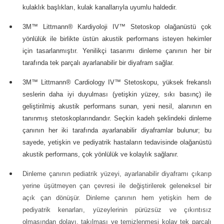
kulaklık başlıkları, kulak kanallarıyla uyumlu haldedir.
3M™ Littmann® Kardiyoloji IV™ Stetoskop olağanüstü çok
yönlülük ile birlikte üstün akustik performans isteyen hekimler
için tasarlanmıştır. Yenilikçi tasarımı dinleme çanının her bir
tarafında tek parçalı ayarlanabilir bir diyafram sağlar.
3M™ Littmann® Cardiology IV™ Stetoskopu, yüksek frekanslı
seslerin daha iyi duyulması (yetişkin yüzey, sıkı basınç) ile
geliştirilmiş akustik performans sunan, yeni nesil, alanının en
tanınmış stetoskoplarındandır. Seçkin kadeh şeklindeki dinleme
çanının her iki tarafında ayarlanabilir diyaframlar bulunur; bu
sayede, yetişkin ve pediyatrik hastaların tedavisinde olağanüstü
akustik performans, çok yönlülük ve kolaylık sağlanır.
Dinleme çanının pediatrik yüzeyi, ayarlanabilir diyaframı çıkarıp
yerine üşütmeyen çan çevresi ile değiştirilerek geleneksel bir
açık çan dönüşür. Dinleme çanının hem yetişkin hem de
pediyatrik kenarları, yüzeylerinin pürüzsüz ve çıkıntısız
olmasından dolayı, takılması ve temizlenmesi kolay tek parçalı