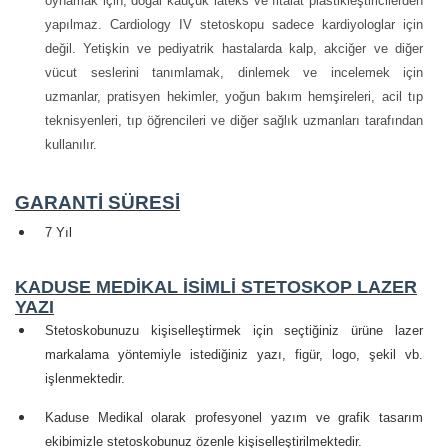
oynamak için, doğal kauçuk lateks ve fitalat plastikleştiricilerden
yapılmaz. Cardiology IV stetoskopu sadece kardiyologlar için
değil. Yetişkin ve pediyatrik hastalarda kalp, akciğer ve diğer
vücut seslerini tanımlamak, dinlemek ve incelemek için
uzmanlar, pratisyen hekimler, yoğun bakım hemşireleri, acil tıp
teknisyenleri, tıp öğrencileri ve diğer sağlık uzmanları tarafından
kullanılır.
GARANTİ SÜRESİ
7 Yıl
KADUSE MEDİKAL İSİMLİ STETOSKOP LAZER
YAZI
Stetoskobunuzu kişiselleştirmek için seçtiğiniz ürüne lazer
markalama yöntemiyle istediğiniz yazı, figür, logo, şekil vb.
işlenmektedir.
Kaduse Medikal olarak profesyonel yazım ve grafik tasarım
ekibimizle stetoskobunuz özenle kişiselleştirilmektedir.