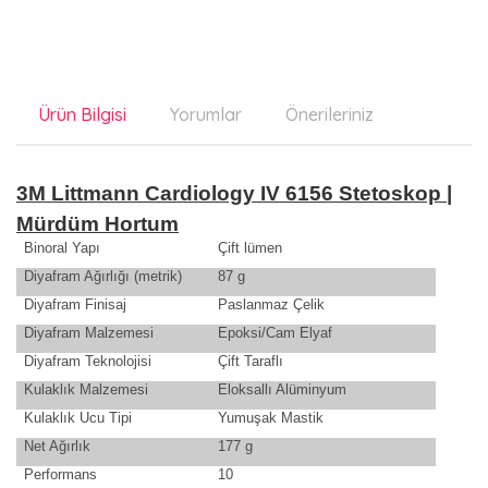
Ürün Bilgisi
Yorumlar
Önerileriniz
3M Littmann Cardiology IV 6156 Stetoskop |
Mürdüm Hortum
Binoral Yapı
Çift lümen
Diyafram Ağırlığı (metrik)
87 g
Diyafram Finisaj
Paslanmaz Çelik
Diyafram Malzemesi
Epoksi/Cam Elyaf
Diyafram Teknolojisi
Çift Taraflı
Kulaklık Malzemesi
Eloksallı Alüminyum
Kulaklık Ucu Tipi
Yumuşak Mastik
Net Ağırlık
177 g
Performans
10