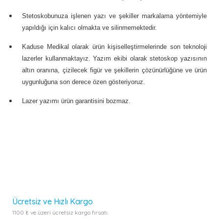
Stetoskobunuza işlenen yazı ve şekiller markalama yöntemiyle
yapıldığı için kalıcı olmakta ve silinmemektedir.
Kaduse Medikal olarak ürün kişiselleştirmelerinde son teknoloji
lazerler kullanmaktayız. Yazım ekibi olarak stetoskop yazısının
altın oranına, çizilecek figür ve şekillerin çözünürlüğüne ve ürün
uygunluğuna son derece özen gösteriyoruz.
Lazer yazımı ürün garantisini bozmaz.
Bu ürünün fiyat bilgisi, resim, ürün açıklamalarında ve diğer
konularda yetersiz gördüğünüz noktaları öneri formunu
kullanarak tarafımıza iletebilirsiniz.
Görüş ve önerileriniz için teşekkür ederiz.
Bu ürüne ilk yorumu siz yapın!
Ürün resmi kalitesiz, bozuk veya görüntülenemiyor.
Yorum Yaz
Ürün açıklamasında eksik bilgiler bulunuyor.
Ürün bilgilerinde hatalar bulunuyor.
Ücretsiz ve Hızlı Kargo
Ürün fiyatı diğer sitelerden daha pahalı.
1100 ₺ ve üzeri ücretsiz kargo fırsatı.