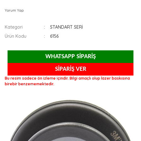
Yorum Yap
Kategori
STANDART SERİ
Ürün Kodu
6156
WHATSAPP SİPARİŞ
SİPARİŞ VER
Bu resim sadece ön izleme içindir. Bilgi amaçlı olup lazer baskısına
birebir benzememektedir.