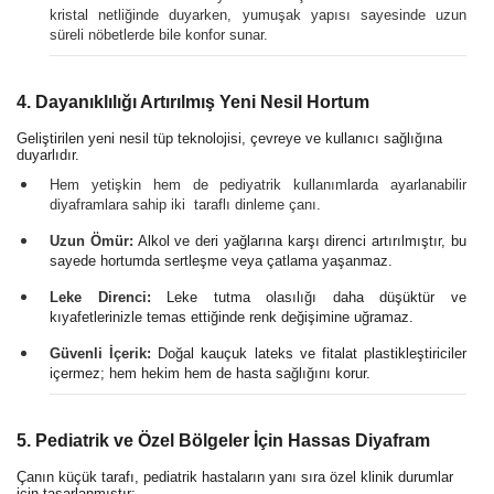
kristal netliğinde duyarken, yumuşak yapısı sayesinde uzun
süreli nöbetlerde bile konfor sunar.
4. Dayanıklılığı Artırılmış Yeni Nesil Hortum
Geliştirilen yeni nesil tüp teknolojisi, çevreye ve kullanıcı sağlığına
duyarlıdır.
Hem yetişkin hem de pediyatrik kullanımlarda ayarlanabilir
diyaframlara sahip iki taraflı dinleme çanı.
Uzun Ömür:
Alkol ve deri yağlarına karşı direnci artırılmıştır, bu
sayede hortumda sertleşme veya çatlama yaşanmaz.
Leke Direnci:
Leke tutma olasılığı daha düşüktür ve
kıyafetlerinizle temas ettiğinde renk değişimine uğramaz.
Güvenli İçerik:
Doğal kauçuk lateks ve fitalat plastikleştiriciler
içermez; hem hekim hem de hasta sağlığını korur.
5. Pediatrik ve Özel Bölgeler İçin Hassas Diyafram
Çanın küçük tarafı, pediatrik hastaların yanı sıra özel klinik durumlar
için tasarlanmıştır: