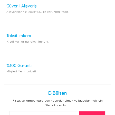
Güvenli Alışveriş
Alışverişleriniz 256Bit SSL ile korunmaktadır.
Gönder
Taksit İmkanı
Kredi kartlarına taksit imkanı.
%100 Garanti
Müşteri Memnuniyeti
E-Bülten
Fırsat ve kampanyalardan haberdar olmak ve faydalanmak için
lütfen abone olunuz!