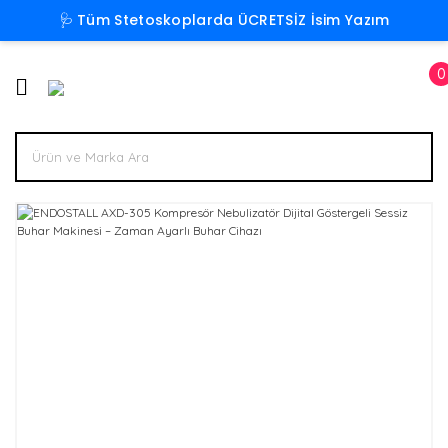
🩺 Tüm Stetoskoplarda ÜCRETSİZ İsim Yazım
Geri Dön
Geri Dön
Geri Dön
Geri Dön
Geri Dön
Geri Dön
Geri Dön
Geri Dön
Geri Dön
Geri Dön
Geri Dön
Geri Dön
0
3M LİTTMANN STETOSKOP
CERRAHİ GİYİM & SCRUBS
MEDİKAL HEDİYELİKLER &
LİTTMANN AKSESUAR/YEDEK PARÇA
MEDİKAL ÜRÜNLER
LİTTMANN KLASİK III
LİTTMANN KARDİYOLOJİ
LİTTMANN MASTER KAR
Erkek Cerrahi Giyim
Kadın Cerrahi Giyim
CERRAHİ SETLER
ROLATÖR
AKSESUARLAR
KİTİ
LİTTMANN
Erkek Cerrahi
CERRAHİ
Ka
Er
ÖZ
CE
Te
56 SERİSİ
STA
KLASİK III
Giyim
SETLER
Sc
Ön
(P
SE
yü
BOYUN ASKI İPİ
KLASİK II YEDEK
(TELEFON
SET
58 SERİSİ
ÖZEL SE
LİTTMANN
Kadın Cerrahi
TUTUCULU)
Erk
CE
REFLEKS ÇEKİCİ
STA
Te
KARDİYOLOJİ IV
Giyim
Sc
EĞ
KLASİK III-
ÖZ
PREM
& 
KARDİYOLOJİ IV
DAMLA YOYO
TANSİYON
(P
LİTTMANN
YEDEK SET
SAĞLIK
KARTLIK
ALETLERİ
SA
MASTER
BAKANLIĞI
Ka
SATEN
KARDİYOLOJİ
STANDART
Ön
MASTER
EV-OFİS
NEBİLİZATÖR
FORMA
KARDİYOLOJİ
DEKORASYON
YEDEK SET
LİTTMANN
De
ATEŞ ÖLÇER
PEDİATRİ
Bo
KARTVİZİTLİK
PEDİATRİ YEDEK
IŞIKLI MUAYENE
SET
KALEMİ
PENLİGHT
STETOSKOP
YEDEK KULAKLIK
ROLATÖR