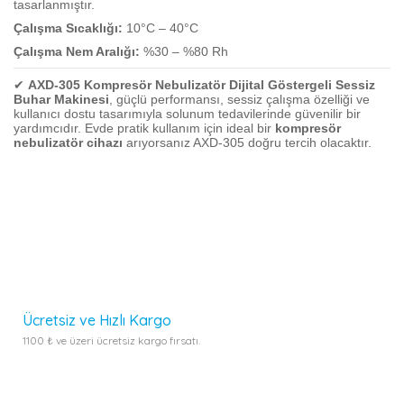
tasarlanmıştır.
Çalışma Sıcaklığı:
10°C – 40°C
Çalışma Nem Aralığı:
%30 – %80 Rh
✔
AXD-305 Kompresör Nebulizatör Dijital Göstergeli Sessiz
Buhar Makinesi
, güçlü performansı, sessiz çalışma özelliği ve
kullanıcı dostu tasarımıyla solunum tedavilerinde güvenilir bir
yardımcıdır. Evde pratik kullanım için ideal bir
kompresör
nebulizatör cihazı
arıyorsanız AXD-305 doğru tercih olacaktır.
Bu ürünün fiyat bilgisi, resim, ürün açıklamalarında ve diğer
konularda yetersiz gördüğünüz noktaları öneri formunu
kullanarak tarafımıza iletebilirsiniz.
Görüş ve önerileriniz için teşekkür ederiz.
Bu ürüne ilk yorumu siz yapın!
Ürün resmi kalitesiz, bozuk veya görüntülenemiyor.
Yorum Yaz
Ürün açıklamasında eksik bilgiler bulunuyor.
Ürün bilgilerinde hatalar bulunuyor.
Ücretsiz ve Hızlı Kargo
Ürün fiyatı diğer sitelerden daha pahalı.
1100 ₺ ve üzeri ücretsiz kargo fırsatı.
Bu ürüne benzer farklı alternatifler olmalı.