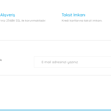
Alışveriş
Taksit İmkanı
eriniz 256Bit SSL ile korunmaktadır.
Kredi kartlarına taksit imkanı.
Gönder
ak