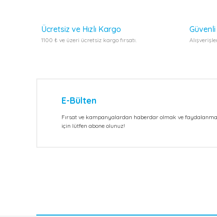
Ürün fiyatı diğer sitelerden daha pahalı.
Bu ürüne benzer farklı alternatifler olmalı.
Ücretsiz ve Hızlı Kargo
Güvenli 
1100 ₺ ve üzeri ücretsiz kargo fırsatı.
Alışverişl
E-Bülten
Fırsat ve kampanyalardan haberdar olmak ve faydalanm
için lütfen abone olunuz!