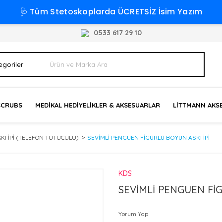
🩺 Tüm Stetoskoplarda ÜCRETSİZ İsim Yazım
0533 617 29 10
SCRUBS
MEDİKAL HEDİYELİKLER & AKSESUARLAR
LİTTMANN AKSE
KI İPİ (TELEFON TUTUCULU)
SEVİMLİ PENGUEN FİGÜRLÜ BOYUN ASKI İPİ
KDS
SEVİMLİ PENGUEN FİG
Yorum Yap