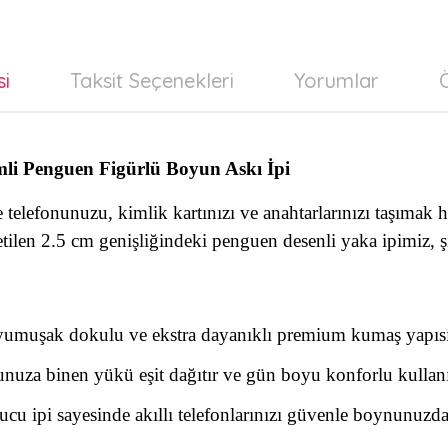
si
Taksit Seçenekleri
Yorumlar
Ö
mli Penguen Figürlü Boyun Askı İpi
 telefonunuzu, kimlik kartınızı ve anahtarlarınızı taşımak 
tilen 2.5 cm genişliğindeki penguen desenli yaka ipimiz, şı
 yumuşak dokulu ve ekstra dayanıklı premium kumaş yapısı
nuza binen yükü eşit dağıtır ve gün boyu konforlu kullan
cu ipi sayesinde akıllı telefonlarınızı güvenle boynunuzda 