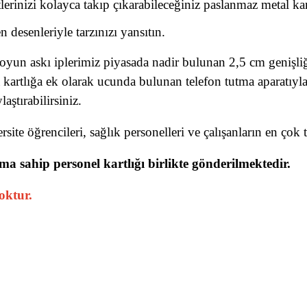
tlerinizi kolayca takıp çıkarabileceğiniz paslanmaz metal 
desenleriyle tarzınızı yansıtın.
oyun askı iplerimiz piyasada nadir bulunan 2,5 cm genişliği
a kartlığa ek olarak ucunda bulunan telefon tutma aparatıyl
ştırabilirsiniz.
site öğrencileri, sağlık personelleri ve çalışanların en çok t
ma sahip personel kartlığı birlikte gönderilmektedir.
yoktur.
r konularda yetersiz gördüğünüz noktaları öneri formunu kullanarak tarafı
Bu ürüne ilk yorumu siz yapın!
Yorum Yaz