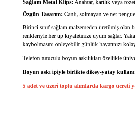
Sağlam Metal Klips:
Anahtar, kartlık veya roze
Özgün Tasarım:
Canlı, solmayan ve net penguen 
Birinci sınıf sağlam malzemeden üretilmiş olan b
renkleriyle her tip kıyafetinize uyum sağlar. Yak
kaybolmasını önleyebilir günlük hayatınızı kolayla
Telefon tutuculu boyun askılıkları özellikle üniver
Boyun askı ipiyle birlikte dikey-yatay kullanı
5 adet ve üzeri toplu alımlarda kargo ücreti 
Bu ürünün fiyat bilgisi, resim, ürün açıklamalarında ve diğe
Görüş ve önerileriniz için teşekkür ederiz.
Ürün resmi kalitesiz, bozuk veya görüntülenemiyor.
Ürün açıklamasında eksik bilgiler bulunuyor.
Ürün bilgilerinde hatalar bulunuyor.