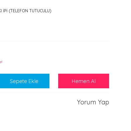
I İPİ (TELEFON TUTUCULU)
e!
Sepete Ekle
Hemen Al
Yorum Yap