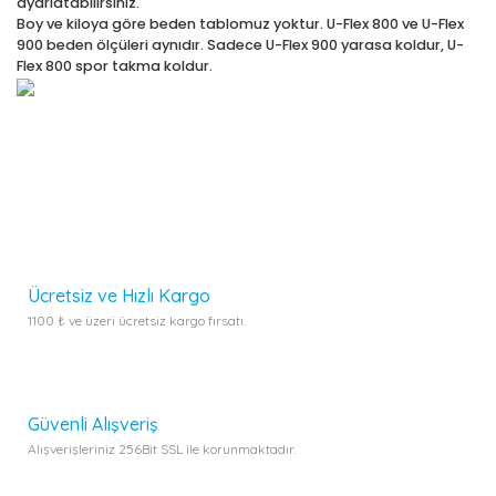
ayarlatabilirsiniz.
Boy ve kiloya göre beden tablomuz yoktur. U-Flex 800 ve U-Flex
900 beden ölçüleri aynıdır. Sadece U-Flex 900 yarasa koldur, U-
Flex 800 spor takma koldur.
Bu ürünün fiyat bilgisi, resim, ürün açıklamalarında ve diğer
konularda yetersiz gördüğünüz noktaları öneri formunu
kullanarak tarafımıza iletebilirsiniz.
Görüş ve önerileriniz için teşekkür ederiz.
Bu ürüne ilk yorumu siz yapın!
Ürün resmi kalitesiz, bozuk veya görüntülenemiyor.
Yorum Yaz
Ürün açıklamasında eksik bilgiler bulunuyor.
Ürün bilgilerinde hatalar bulunuyor.
Ücretsiz ve Hızlı Kargo
Ürün fiyatı diğer sitelerden daha pahalı.
1100 ₺ ve üzeri ücretsiz kargo fırsatı.
Bu ürüne benzer farklı alternatifler olmalı.
Güvenli Alışveriş
Alışverişleriniz 256Bit SSL ile korunmaktadır.