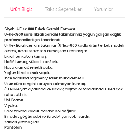
Ürün Bilgisi
Taksit Seçenekleri
Yorumlar
Ön
Siyah U-Flex 800 Erkek Cerrahi Forması
U-Flex 800 serisi likralı cerrahi takımlarımız yoğun çalışan sağlık
profesyonelleri için tasarlandı…
U-Flex likralı cerrahi takımlar (Uflex-800 kodlu ürün) erkek modeli
olarak, likralı terikoton kumaştan üretilmiştir.
Likralı terikoton kumaş.
Hafif kumaş, yüksek konforlu.
Hava alan gözenekli doku.
Yoğun likralı esnek yapılı.
İnce yapısına rağmen yüksek mukavemetli.
Uzun süre rengini koruyan solmayan kumaş.
Özellikle yaz aylarında ve sıcak çalışma ortamlarında sizleri çok
rahat ettirir.
Üst Forma
V yaka.
Spor takma koldur. Yarasa kol değildir.
Bir adet göğüs cebi ve iki adet yan cebi vardır.
Yanları yırtmaçlıdır.
Pantolon