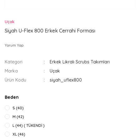
Uçak
Siyah U-Flex 800 Erkek Cerrahi Forması
Yorum Yap
Kategori
Erkek Likralı Scrubs Takımları
Marka
Uçak
Ürün Kodu
siyah_uflex800
Beden
S (40)
M (42)
L (44) ( TÜKENDİ )
XL (46)