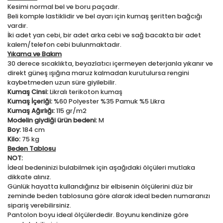
Kesimi normal bel ve boru paçadır.
Beli komple lastiklidir ve bel ayarı için kumaş şeritten bağcığı
vardır.
İki adet yan cebi, bir adet arka cebi ve sağ bacakta bir adet
kalem/telefon cebi bulunmaktadır.
Yıkama ve Bakım
30 derece sıcaklıkta, beyazlatıcı içermeyen deterjanla yıkanır ve
direkt güneş ışığına maruz kalmadan kurutulursa rengini
kaybetmeden uzun süre giyilebilir.
Kumaş Cinsi:
Likralı terikoton kumaş
Kumaş İçeriği:
%60 Polyester %35 Pamuk %5 Likra
Kumaş Ağırlığı:
115 gr/m2
Modelin giydiği ürün bedeni:
M
Boy:
184 cm
Kilo:
75 kg
Beden Tablosu
NOT:
İdeal bedeninizi bulabilmek için aşağıdaki ölçüleri mutlaka
dikkate alınız.
Günlük hayatta kullandığınız bir elbisenin ölçülerini düz bir
zeminde beden tablosuna göre alarak ideal beden numaranızı
sipariş verebilirsiniz.
Pantolon boyu ideal ölçülerdedir. Boyunu kendinize göre