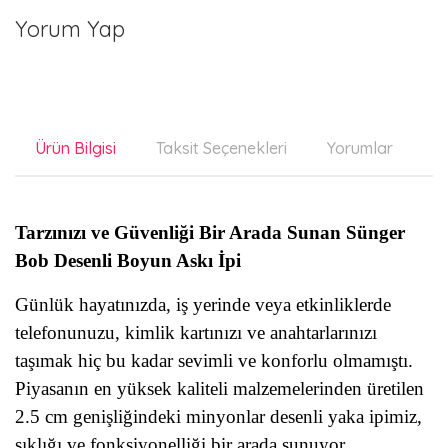
Yorum Yap
Ürün Bilgisi
Taksit Seçenekleri
Yorumlar
Ön
Tarzınızı ve Güvenliği Bir Arada Sunan Sünger
Bob Desenli Boyun Askı İpi
Günlük hayatınızda, iş yerinde veya etkinliklerde
telefonunuzu, kimlik kartınızı ve anahtarlarınızı
taşımak hiç bu kadar sevimli ve konforlu olmamıştı.
Piyasanın en yüksek kaliteli malzemelerinden üretilen
2.5 cm genişliğindeki minyonlar desenli yaka ipimiz,
şıklığı ve fonksiyonelliği bir arada sunuyor.