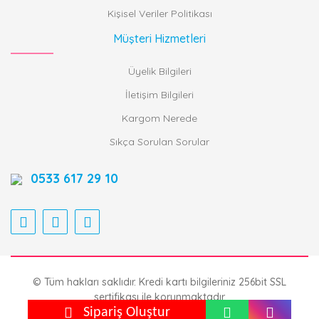
Kişisel Veriler Politikası
Müşteri Hizmetleri
Üyelik Bilgileri
İletişim Bilgileri
Kargom Nerede
Sıkça Sorulan Sorular
0533 617 29 10
© Tüm hakları saklıdır. Kredi kartı bilgileriniz 256bit SSL
sertifikası ile korunmaktadır.
Sipariş Oluştur
ile
ideasoft
e-