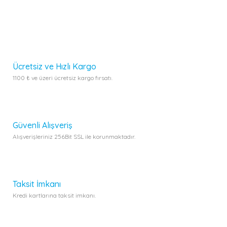
Görüş ve önerileriniz için teşekkür ederiz.
Bu ürüne ilk yorumu siz yapın!
Ürün resmi kalitesiz, bozuk veya görüntülenemiyor.
Yorum Yaz
Ürün açıklamasında eksik bilgiler bulunuyor.
Ürün bilgilerinde hatalar bulunuyor.
Ücretsiz ve Hızlı Kargo
Ürün fiyatı diğer sitelerden daha pahalı.
1100 ₺ ve üzeri ücretsiz kargo fırsatı.
Bu ürüne benzer farklı alternatifler olmalı.
Güvenli Alışveriş
Alışverişleriniz 256Bit SSL ile korunmaktadır.
Gönder
Taksit İmkanı
Kredi kartlarına taksit imkanı.