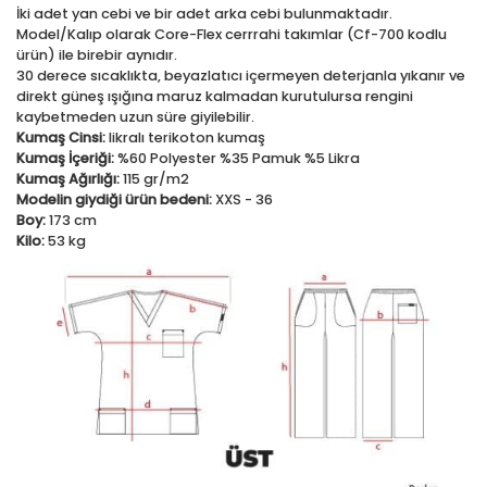
İki adet yan cebi ve bir adet arka cebi bulunmaktadır.
Model/Kalıp olarak Core-Flex cerrrahi takımlar (Cf-700 kodlu
ürün) ile birebir aynıdır.
30 derece sıcaklıkta, beyazlatıcı içermeyen deterjanla yıkanır ve
direkt güneş ışığına maruz kalmadan kurutulursa rengini
kaybetmeden uzun süre giyilebilir.
Kumaş Cinsi:
likralı terikoton kumaş
Kumaş İçeriği:
%60 Polyester %35 Pamuk %5 Likra
Kumaş Ağırlığı:
115 gr/m2
Modelin giydiği ürün bedeni:
XXS - 36
Boy:
173 cm
Kilo:
53 kg