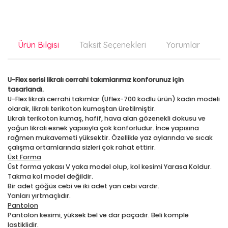
Ürün Bilgisi
Taksit Seçenekleri
Yorumlar
Ön
U-Flex serisi likralı cerrahi takımlarımız konforunuz için
tasarlandı.
U-Flex likralı cerrahi takımlar (Uflex-700 kodlu ürün) kadın modeli
olarak, likralı terikoton kumaştan üretilmiştir.
Likralı terikoton kumaş, hafif, hava alan gözenekli dokusu ve
yoğun likralı esnek yapısıyla çok konforludur. İnce yapısına
rağmen mukavemeti yüksektir. Özellikle yaz aylarında ve sıcak
çalışma ortamlarında sizleri çok rahat ettirir.
Üst Forma
Üst forma yakası V yaka model olup, kol kesimi Yarasa Koldur.
Takma kol model değildir.
Bir adet göğüs cebi ve iki adet yan cebi vardır.
Yanları yırtmaçlıdır.
Pantolon
Pantolon kesimi, yüksek bel ve dar paçadır. Beli komple
lastiklidir.