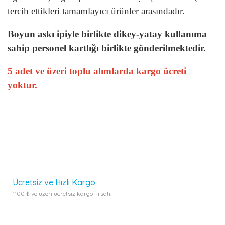
tercih ettikleri tamamlayıcı ürünler arasındadır.
Boyun askı ipiyle birlikte dikey-yatay kullanıma
sahip personel kartlığı birlikte gönderilmektedir.
5 adet ve üzeri toplu alımlarda kargo ücreti
yoktur.
Bu ürünün fiyat bilgisi, resim, ürün açıklamalarında ve diğer
konularda yetersiz gördüğünüz noktaları öneri formunu
kullanarak tarafımıza iletebilirsiniz.
Görüş ve önerileriniz için teşekkür ederiz.
Bu ürüne ilk yorumu siz yapın!
Ürün resmi kalitesiz, bozuk veya görüntülenemiyor.
Yorum Yaz
Ürün açıklamasında eksik bilgiler bulunuyor.
Ürün bilgilerinde hatalar bulunuyor.
Ücretsiz ve Hızlı Kargo
Ürün fiyatı diğer sitelerden daha pahalı.
1100 ₺ ve üzeri ücretsiz kargo fırsatı.
Bu ürüne benzer farklı alternatifler olmalı.