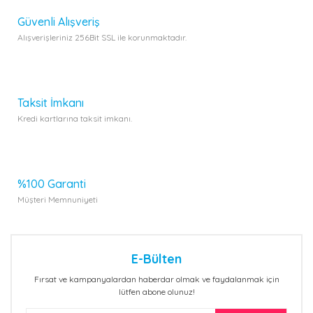
Güvenli Alışveriş
Alışverişleriniz 256Bit SSL ile korunmaktadır.
Gönder
Taksit İmkanı
Kredi kartlarına taksit imkanı.
%100 Garanti
Müşteri Memnuniyeti
E-Bülten
Fırsat ve kampanyalardan haberdar olmak ve faydalanmak için
lütfen abone olunuz!